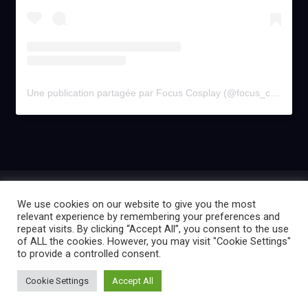
Une publication partagée par Focus Cosplay (@focus_cosplay)
Présentation
Règlement
Contact
We use cookies on our website to give you the most
Mentions légales
Politique de confidentialité
relevant experience by remembering your preferences and
repeat visits. By clicking “Accept All”, you consent to the use
of ALL the cookies. However, you may visit "Cookie Settings"
to provide a controlled consent.
Créé par La Ligue des Cosplayers
Cookie Settings
Accept All
Extraordinaires | 2025