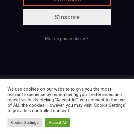
S'inscrire
Mot de passe oublié ?
Présentation
Règlement
Contact
We use cookies on our website to give you the most
Mentions légales
Politique de confidentialité
relevant experience by remembering your preferences and
repeat visits. By clicking “Accept All”, you consent to the use
of ALL the cookies. However, you may visit "Cookie Settings"
to provide a controlled consent.
Créé par La Ligue des Cosplayers
Cookie Settings
Accept All
Extraordinaires | 2025